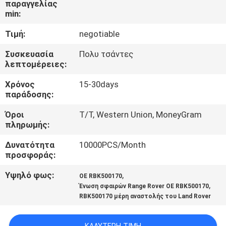
παραγγελίας
ΣΤΟ
min:
ΕΡΓΟΣΤΆΣΙΟ
Τιμή:
negotiable
ΠΟΙΟΤΙΚΌΣ
Συσκευασία
Πολυ τσάντες
λεπτομέρειες:
ΈΛΕΓΧΟΣ
Χρόνος
15-30days
παράδοσης:
ΕΠΙΚΟΙΝΩΝΉΣΤΕ
Όροι
T/T, Western Union, MoneyGram
ΜΑΖΊ
πληρωμής:
ΜΑΣ
Δυνατότητα
10000PCS/Month
προσφοράς:
ΕΙΔΉΣΕΙΣ
Υψηλό φως:
,
OE RBK500170
,
Ένωση σφαιρών Range Rover OE RBK500170
RBK500170 μέρη αναστολής του Land Rover
ΖΗΤΉΣΤΕ
ΜΙΑ