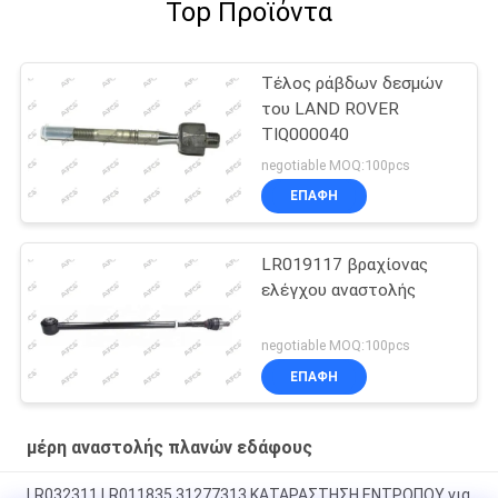
Top Προϊόντα
Τέλος ράβδων δεσμών
του LAND ROVER
TIQ000040
negotiable MOQ:100pcs
ΕΠΑΦΉ
LR019117 βραχίονας
ελέγχου αναστολής
negotiable MOQ:100pcs
ΕΠΑΦΉ
μέρη αναστολής πλανών εδάφους
LR032311 LR011835 31277313 ΚΑΤΑΡΑΣΤΗΣΗ ΕΝΤΡΟΠΟΥ για