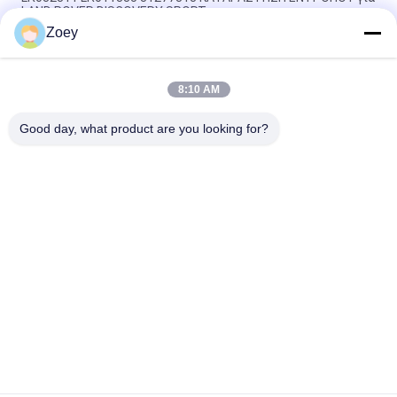
LAND ROVER DISCOVERY SPORT
Zoey
OEM LR092039 IAF500021 TRANSMISSION MOUNT FOR LAND
ROVER DISCOVERY IV
8:10 AM
LR034637 LR042893 Σωλήνας ψύξης ψυκτικού για LAND
ROVER RANGE ROVER IV
Good day, what product are you looking for?
Λαϊκή κατηγορία
Όλα
Αυτόματα Μέρη 
Μέρη Αναστολής 
Αναστολής
Πλανών Εδάφους
Benz Της Mercedes 
Μέρη Αναστολής 
Μέρη Αναστολής
Της Bmw
Δακτύλιος 
Μοντάρισμα 
Αναστολής 
Μηχανών 
Αυτοκινήτων
Αυτοκινήτων
Μοντάρισμα Δοκών 
Μπότα 
Στέγης Αναστολής
Απορροφητών 