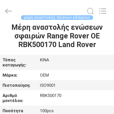
DAXIN
AUTO
SPARE
PARTS
CO.,
μέρη αναστολής πλανών εδάφους
LTD.
All
Rights
Μέρη αναστολής ενώσεων
ΑΡΧΙΚΉ
Reserved.
σφαιρών Range Rover OE
ΠΡΟΪΌΝΤΑ
RBK500170 Land Rover
ΒΊΝΤΕΟ
Τόπος
ΚΙΝΑ
καταγωγής:
ΣΧΕΤΙΚΆ
Μάρκα:
OEM
ΜΕ
Πιστοποίηση:
ISO9001
ΕΜΆΣ
Αριθμό
RBK500170
μοντέλου:
ΞΕΝΆΓΗΣΗ
Ποσότητα
100pcs