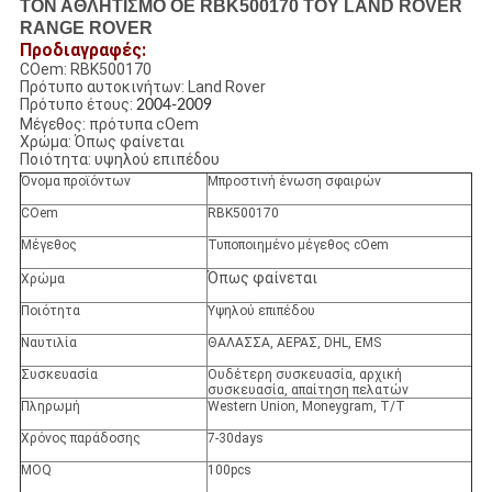
ΤΟΝ ΑΘΛΗΤΙΣΜΟ OE RBK500170 ΤΟΥ LAND ROVER
RANGE ROVER
Προδιαγραφές:
COem: RBK500170
Πρότυπο αυτοκινήτων: Land Rover
Πρότυπο έτους:
2004-2009
Μέγεθος: πρότυπα cOem
Χρώμα:
Όπως φαίνεται
Ποιότητα: υψηλού επιπέδου
Όνομα προϊόντων
Μπροστινή ένωση σφαιρών
COem
RBK500170
Μέγεθος
Τυποποιημένο μέγεθος cOem
Όπως φαίνεται
Χρώμα
Ποιότητα
Υψηλού επιπέδου
Ναυτιλία
ΘΑΛΑΣΣΑ, ΑΕΡΑΣ, DHL, EMS
Συσκευασία
Ουδέτερη συσκευασία, αρχική
συσκευασία, απαίτηση πελατών
Πληρωμή
Western Union, Moneygram, T/T
Χρόνος παράδοσης
7-30days
MOQ
100pcs