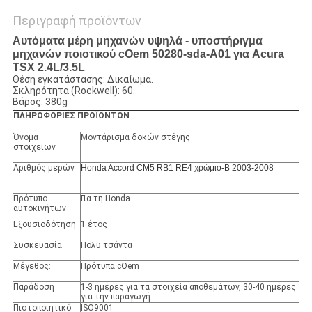
Περιγραφή προϊόντων
Αυτόματα μέρη μηχανών υψηλά - υποστήριγμα
μηχανών ποιοτικού cOem 50280-sda-A01 για Acura
TSX 2.4L/3.5L
Θέση εγκατάστασης: Δικαίωμα.
Σκληρότητα (Rockwell): 60.
Βάρος: 380g
ΠΛΗΡΟΦΟΡΙΕΣ ΠΡΟΪΟΝΤΩΝ
Όνομα
Μοντάρισμα δοκών στέγης
στοιχείων
Αριθμός μερών
Honda Accord CM5 RB1 RE4 χρώμιο-Β 2003-2008
Πρότυπο
Για τη Honda
αυτοκινήτων
Εξουσιοδότηση
1 έτος
Συσκευασία
Πολυ τσάντα
Μέγεθος:
Πρότυπα cOem
Παράδοση
1-3 ημέρες για τα στοιχεία αποθεμάτων, 30-40 ημέρες
για την παραγωγή
Πιστοποιητικό
ISO9001