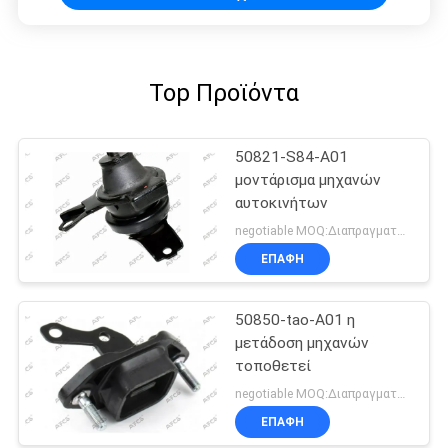
Top Προϊόντα
50821-S84-A01
μοντάρισμα μηχανών
αυτοκινήτων
negotiable MOQ:Διαπραγματεύσιμος
ΕΠΑΦΉ
50850-tao-A01 η
μετάδοση μηχανών
τοποθετεί
negotiable MOQ:Διαπραγματεύσιμος
ΕΠΑΦΉ