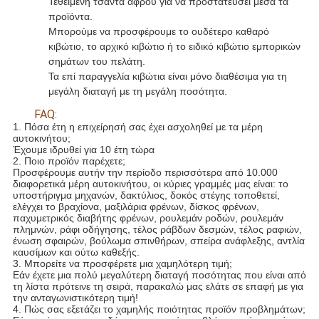
Τεθειμένη τσάντα αφρού για να προστατεύσει μέσα τα
προϊόντα.
Μπορούμε να προσφέρουμε το ουδέτερο καθαρό
κιβώτιο, το αρχικό κιβώτιο ή το ειδικό κιβώτιο εμπορικών
σημάτων του πελάτη.
Τα επί παραγγελία κιβώτια είναι μόνο διαθέσιμα για τη
μεγάλη διαταγή με τη μεγάλη ποσότητα.
FAQ:
1. Πόσα έτη η επιχείρησή σας έχει ασχοληθεί με τα μέρη
αυτοκινήτου;
Έχουμε ιδρυθεί για 10 έτη τώρα
2. Ποιο προϊόν παρέχετε;
Προσφέρουμε αυτήν την περίοδο περισσότερα από 10.000
διαφορετικά μέρη αυτοκινήτου, οι κύριες γραμμές μας είναι: το
υποστήριγμα μηχανών, δακτύλιος, δοκός στέγης τοποθετεί,
ελέγχει το βραχίονα, μαξιλάρια φρένων, δίσκος φρένων,
παχυμετρικός διαβήτης φρένων, ρουλεμάν ροδών, ρουλεμάν
πλημνών, ράφι οδήγησης, τέλος ράβδων δεσμών, τέλος ραφιών,
ένωση σφαιρών, βούλωμα σπινθήρων, σπείρα ανάφλεξης, αντλία
καυσίμων και ούτω καθεξής.
3. Μπορείτε να προσφέρετε μια χαμηλότερη τιμή;
Εάν έχετε μια πολύ μεγαλύτερη διαταγή ποσότητας που είναι από
τη λίστα πρότεινε τη σειρά, παρακαλώ μας ελάτε σε επαφή με για
την ανταγωνιστικότερη τιμή!
4. Πώς σας εξετάζει το χαμηλής ποιότητας προϊόν προβλημάτων;