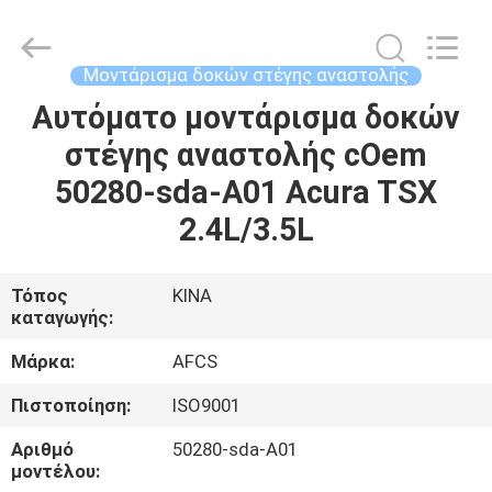
DAXIN
AUTO
SPARE
PARTS
CO.,
Μοντάρισμα δοκών στέγης αναστολής
LTD.
All
Rights
Αυτόματο μοντάρισμα δοκών
ΑΡΧΙΚΉ
Reserved.
στέγης αναστολής cOem
ΠΡΟΪΌΝΤΑ
50280-sda-A01 Acura TSX
2.4L/3.5L
ΒΊΝΤΕΟ
Τόπος
ΚΙΝΑ
καταγωγής:
ΣΧΕΤΙΚΆ
ΜΕ
Μάρκα:
AFCS
ΕΜΆΣ
Πιστοποίηση:
ISO9001
Αριθμό
50280-sda-A01
ΞΕΝΆΓΗΣΗ
μοντέλου: