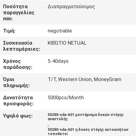
ΣΤΟ
Ποσότητα
Διαπραγματεύσιμος
παραγγελίας
ΕΡΓΟΣΤΆΣΙΟ
min:
Τιμή:
negotiable
ΠΟΙΟΤΙΚΌΣ
ΈΛΕΓΧΟΣ
Συσκευασία
ΚΙΒΏΤΙΟ NETUAL
λεπτομέρειες:
Χρόνος
5-40days
ΕΠΙΚΟΙΝΩΝΉΣΤΕ
παράδοσης:
ΜΑΖΊ
Όροι
T/T, Western Union, MoneyGram
ΜΑΣ
πληρωμής:
Δυνατότητα
5000pcs/Month
ΕΙΔΉΣΕΙΣ
προσφοράς:
Υψηλό φως:
50280-sda-A01 μοντάρισμα δοκών στέγης
αναστολής
ΖΗΤΉΣΤΕ
,
50280-sda-A01 η δοκός στέγης αυτοκινήτων
ΜΙΑ
τοποθετεί