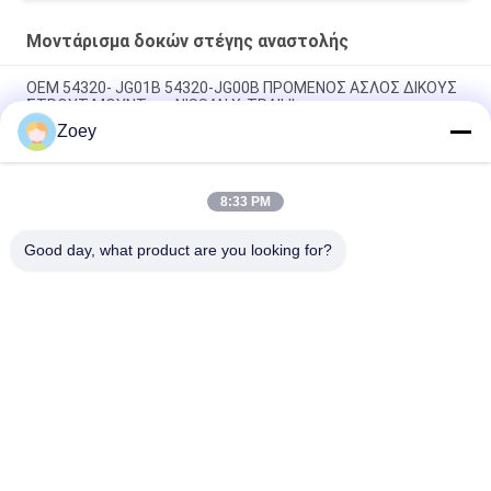
Μοντάρισμα δοκών στέγης αναστολής
OEM 54320- JG01B 54320-JG00B ΠΡΟΜΕΝΟΣ ΑΣΛΟΣ ΔΙΚΟΥΣ
ΣΤΡΟΥΤ ΜΟΥΝΤ για NISSAN X-TRAILII
Zoey
OEM 54610-37100 54610-26000 ΠΡΟΜΕΝΟΣ ΑΣΛΟΣ ΣΤΡΟΥΤ
ΜΟΥΝΤ για HYUNDAI SANTA FE ΒΑΣΙΚΟ ΜΟΔΕΛ
8:33 PM
48609-02220 48609-20500 Μπροστά άξονα δεξιά στήριξη για
το Toyota Corolla Saloon
Good day, what product are you looking for?
Λαϊκή κατηγορία
Όλα
Αυτόματα Μέρη 
Μέρη Αναστολής 
Αναστολής
Πλανών Εδάφους
Benz Της Mercedes 
Μέρη Αναστολής 
Μέρη Αναστολής
Της Bmw
Δακτύλιος 
Μοντάρισμα 