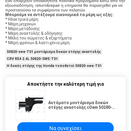
Εάν υπάρχουν οποιαδήποτε ποιοτικά προβλήματα κάτω από την
εξουσιοδότηση, return&repair η υπηρεσία θα παρασχεθεί για να
προστατεύσει τα συμφέροντα των πελατών.
Μπορούμε να αντέξουμε οικονομικά τα μέρη ως εξής:
* Ηλεκτρικά μέρη
* Μέρη μηχανών
* Μέρη μετάδοσης
* Μέρη αναστολής & οδήγησης
* Μέλη του σώματος & εξαρτήματα
* Μέρη φρένων & λαστιχένια μέρη
50820-swe-T01 μοντάρισμα δοκών στέγης αναστολής
CRV RE4 2.4L 50820-SWE-T01
Η δοκός στέγης της Honda τοποθετεί 50820-swe-T01
Αποκτήστε την καλύτερη τιμή για
Αυτόματο μοντάρισμα δοκών
στέγης αναστολής cOem 50280-
sda-A01 Acura TSX 2.4L/3.5L
Να συνεχίσει