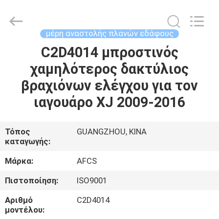
DAXIN
AUTO
SPARE
PARTS
CO.,
μέρη αναστολής πλανών εδάφους
LTD.
All
Rights
C2D4014 μπροστινός
ΑΡΧΙΚΉ
Reserved.
χαμηλότερος δακτύλιος
ΠΡΟΪΌΝΤΑ
βραχιόνων ελέγχου για τον
ιαγουάρο XJ 2009-2016
ΒΊΝΤΕΟ
Τόπος
GUANGZHOU, ΚΙΝΑ
καταγωγής:
ΣΧΕΤΙΚΆ
ΜΕ
Μάρκα:
AFCS
ΕΜΆΣ
Πιστοποίηση:
ISO9001
Αριθμό
C2D4014
ΞΕΝΆΓΗΣΗ
μοντέλου: