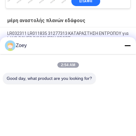
ΕΠΑΦΉ
μέρη αναστολής πλανών εδάφους
LR032311 LR011835 31277313 ΚΑΤΑΡΑΣΤΗΣΗ ΕΝΤΡΟΠΟΥ για
LAND ROVER DISCOVERY SPORT
Zoey
OEM LR092039 IAF500021 TRANSMISSION MOUNT FOR LAND
ROVER DISCOVERY IV
2:54 AM
LR034637 LR042893 Σωλήνας ψύξης ψυκτικού για LAND
ROVER RANGE ROVER IV
Good day, what product are you looking for?
Λαϊκή κατηγορία
Όλα
Αυτόματα Μέρη 
Μέρη Αναστολής 
Αναστολής
Πλανών Εδάφους
Benz Της Mercedes 
Μέρη Αναστολής 
Μέρη Αναστολής
Της Bmw