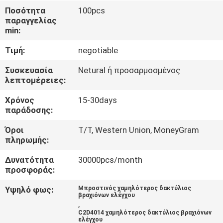
ΣΤΟ
Ποσότητα
100pcs
παραγγελίας
ΕΡΓΟΣΤΆΣΙΟ
min:
Τιμή:
negotiable
ΠΟΙΟΤΙΚΌΣ
ΈΛΕΓΧΟΣ
Συσκευασία
Netural ή προσαρμοσμένος
λεπτομέρειες:
Χρόνος
15-30days
ΕΠΙΚΟΙΝΩΝΉΣΤΕ
παράδοσης:
ΜΑΖΊ
Όροι
T/T, Western Union, MoneyGram
ΜΑΣ
πληρωμής:
Δυνατότητα
30000pcs/month
ΕΙΔΉΣΕΙΣ
προσφοράς:
Υψηλό φως:
Μπροστινός χαμηλότερος δακτύλιος
βραχιόνων ελέγχου
ΖΗΤΉΣΤΕ
,
C2D4014 χαμηλότερος δακτύλιος βραχιόνων
ΜΙΑ
ελέγχου