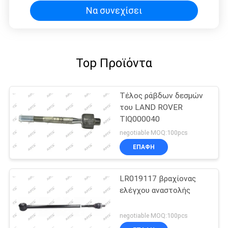
Να συνεχίσει
Top Προϊόντα
Τέλος ράβδων δεσμών
του LAND ROVER
TIQ000040
negotiable MOQ:100pcs
ΕΠΑΦΉ
LR019117 βραχίονας
ελέγχου αναστολής
negotiable MOQ:100pcs