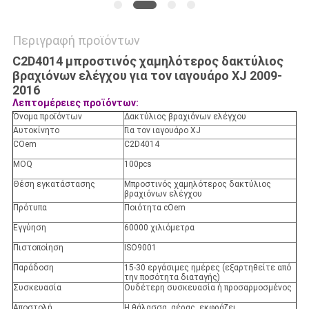
Περιγραφή προϊόντων
C2D4014 μπροστινός χαμηλότερος δακτύλιος
βραχιόνων ελέγχου για τον ιαγουάρο XJ 2009-
2016
Λεπτομέρειες προϊόντων:
Όνομα προϊόντων
Δακτύλιος βραχιόνων ελέγχου
Αυτοκίνητο
Για τον ιαγουάρο XJ
COem
C2D4014
MOQ
100pcs
Θέση εγκατάστασης
Μπροστινός χαμηλότερος δακτύλιος
βραχιόνων ελέγχου
Πρότυπα
Ποιότητα cOem
Εγγύηση
60000 χιλιόμετρα
Πιστοποίηση
ISO9001
Παράδοση
15-30 εργάσιμες ημέρες (εξαρτηθείτε από
την ποσότητα διαταγής)
Συσκευασία
Ουδέτερη συσκευασία ή προσαρμοσμένος
Αποστολή
Η θάλασσα, αέρας, εκφράζει