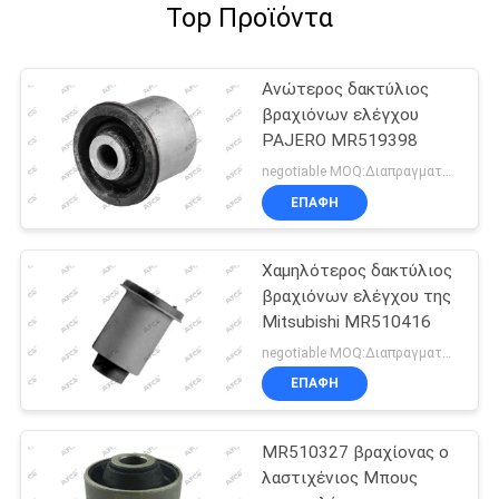
Top Προϊόντα
Ανώτερος δακτύλιος
βραχιόνων ελέγχου
PAJERO MR519398
negotiable MOQ:Διαπραγματεύσιμος
ΕΠΑΦΉ
Χαμηλότερος δακτύλιος
βραχιόνων ελέγχου της
Mitsubishi MR510416
negotiable MOQ:Διαπραγματεύσιμος
ΕΠΑΦΉ
MR510327 βραχίονας ο
λαστιχένιος Μπους