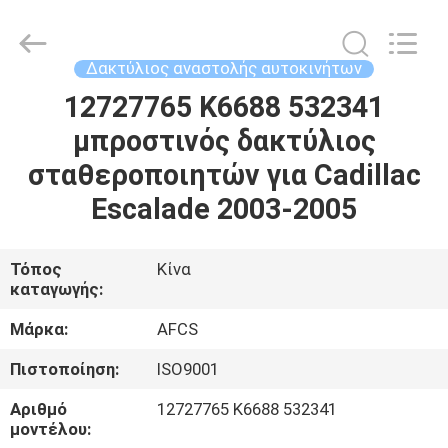
DAXIN
AUTO
SPARE
PARTS
CO.,
Δακτύλιος αναστολής αυτοκινήτων
LTD.
All
Rights
12727765 K6688 532341
ΑΡΧΙΚΉ
Reserved.
μπροστινός δακτύλιος
ΠΡΟΪΌΝΤΑ
σταθεροποιητών για Cadillac
Escalade 2003-2005
ΒΊΝΤΕΟ
Τόπος
Κίνα
καταγωγής:
ΣΧΕΤΙΚΆ
ΜΕ
Μάρκα:
AFCS
ΕΜΆΣ
Πιστοποίηση:
ISO9001
Αριθμό
12727765 K6688 532341
ΞΕΝΆΓΗΣΗ
μοντέλου: