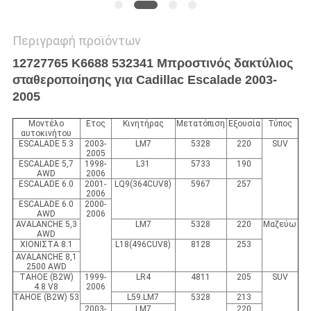
Περιγραφή προϊόντων
12727765 K6688 532341 Μπροστινός δακτύλιος
σταθεροποίησης για Cadillac Escalade 2003-
2005
Μοντέλο
Ετος
Κινητήρας
Μετατόπιση
Εξουσία
Τύπος
αυτοκινήτου
ESCALADE 5.3
2003-
LM7
5328
220
SUV
2005
ESCALADE 5,7
1998-
L31
5733
190
AWD
2006
ESCALADE 6.0
2001-
LQ9(364CUV8)
5967
257
2006
ESCALADE 6.0
2000-
AWD
2006
AVALANCHE 5,3
LM7
5328
220
Μαζεύω
AWD
ΧΙΟΝΙΣΤΑ 8.1
L18(496CUV8)
8128
253
AVALANCHE 8,1
2500 AWD
TAHOE (B2W)
1999-
LR4
4811
205
SUV
4.8 V8
2006
TAHOE (B2W) 53
L59.LM7
5328
213
2003-
LM7
220