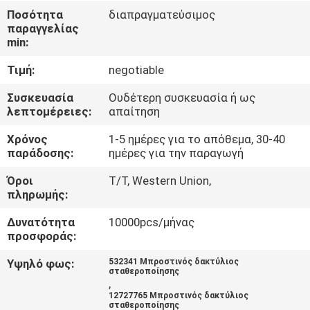
ΣΤΟ
Ποσότητα
διαπραγματεύσιμος
παραγγελίας
ΕΡΓΟΣΤΆΣΙΟ
min:
Τιμή:
negotiable
ΠΟΙΟΤΙΚΌΣ
ΈΛΕΓΧΟΣ
Συσκευασία
Ουδέτερη συσκευασία ή ως
λεπτομέρειες:
απαίτηση
Χρόνος
1-5 ημέρες για το απόθεμα, 30-40
ΕΠΙΚΟΙΝΩΝΉΣΤΕ
παράδοσης:
ημέρες για την παραγωγή
ΜΑΖΊ
Όροι
T/T, Western Union,
ΜΑΣ
πληρωμής:
Δυνατότητα
10000pcs/μήνας
ΕΙΔΉΣΕΙΣ
προσφοράς:
Υψηλό φως:
532341 Μπροστινός δακτύλιος
σταθεροποίησης
ΖΗΤΉΣΤΕ
,
12727765 Μπροστινός δακτύλιος
ΜΙΑ
σταθεροποίησης