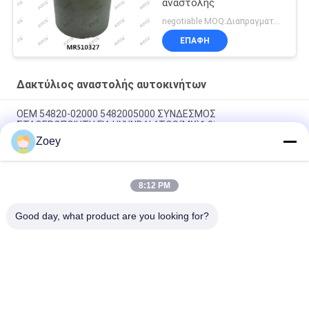
αναστολής
negotiable MOQ:Διαπραγματεύσιμος
ΕΠΑΦΉ
Δακτύλιος αναστολής αυτοκινήτων
OEM 54820-02000 5482005000 ΣΥΝΔΕΣΜΟΣ
ΣΤΑΘΕΡΟΠΟΙΗΤΗ ΓΙΑ HYUNDAI ATOS(MX)1.0i
Zoey
OEM FL3Z3084B FL3Z3085B FL343A188A ΑΝΤΙΔΡΑΣΤΗΡΙΟ
ΨΑΛΙΔΙΟΥ ΓΙΑ FORD F-150 EXTENDED
8:12 PM
OEM FL3Z3050B FL3Z-3050-C ΣΦΑΙΡΙΚΗ ΑΡΘΡΩΣΗ ΓΙΑ FORD F-
150 / EXPEDITION
Good day, what product are you looking for?
Λαϊκή κατηγορία
Όλα
Αυτόματα Μέρη 
Μέρη Αναστολής 
Αναστολής
Πλανών Εδάφους