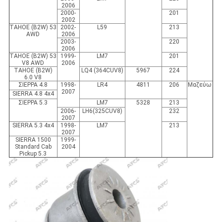
2006
2000-
201
2002
TAHOE (B2W) 53
2002-
L59
213
AWD
2006
2003-
220
2006
TAHOE (B2W) 53
1999-
LM7
201
V8 AWD
2006
TAHOE (B2W)
LQ4 (364CUV8)
5967
224
6.0 V8
ΣΙΕΡΡΑ 4.8
1998-
LR4
4811
206
Μαζεύω
2007
SIERRA 4.8 4x4
ΣΙΕΡΡΑ 5.3
LM7
5328
213
2006-
LH6(325CUV8)
232
2007
SIERRA 5.3 4x4
1998-
LM7
213
2007
SIERRA 1500
1999-
Standard Cab
2004
Pickup 5.3